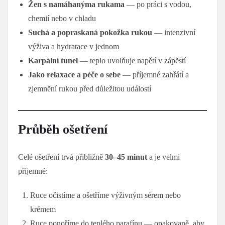
Žen s namáhanýma rukama
— po práci s vodou,
chemií nebo v chladu
Suchá a popraskaná pokožka rukou
— intenzivní
výživa a hydratace v jednom
Karpální tunel
— teplo uvolňuje napětí v zápěstí
Jako relaxace a péče o sebe
— příjemné zahřátí a
zjemnění rukou před důležitou událostí
Průběh ošetření
Celé ošetření trvá přibližně
30–45 minut
a je velmi
příjemné:
Ruce očistíme a ošetříme výživným sérem nebo
krémem
Ruce ponoříme do teplého parafínu — opakovaně, aby