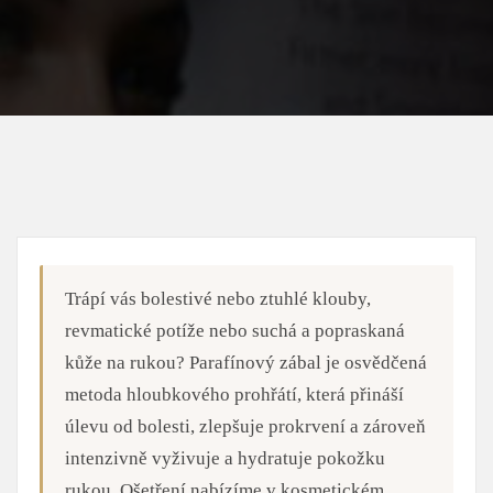
Trápí vás bolestivé nebo ztuhlé klouby,
revmatické potíže nebo suchá a popraskaná
kůže na rukou? Parafínový zábal je osvědčená
metoda hloubkového prohřátí, která přináší
úlevu od bolesti, zlepšuje prokrvení a zároveň
intenzivně vyživuje a hydratuje pokožku
rukou. Ošetření nabízíme v kosmetickém