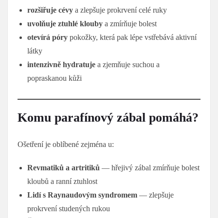
rozšiřuje cévy
a zlepšuje prokrvení celé ruky
uvolňuje ztuhlé klouby
a zmírňuje bolest
otevírá póry
pokožky, která pak lépe vstřebává aktivní
látky
intenzivně hydratuje
a zjemňuje suchou a
popraskanou kůži
Komu parafínový zábal pomáhá?
Ošetření je oblíbené zejména u:
Revmatiků a artritiků
— hřejivý zábal zmírňuje bolest
kloubů a ranní ztuhlost
Lidí s Raynaudovým syndromem
— zlepšuje
prokrvení studených rukou