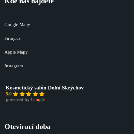
Kde nás najdete
Google Mapy
Firmy.cz
Apple Mapy
Instagram
Kosmetický salón Dolní Skrýchov
5.0
powered by
G
o
o
g
l
e
Otevírací doba