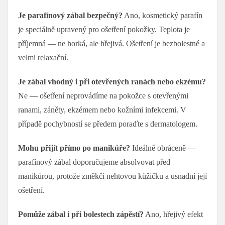
Je parafínový zábal bezpečný?
Ano, kosmetický parafín
je speciálně upravený pro ošetření pokožky. Teplota je
příjemná — ne horká, ale hřejivá. Ošetření je bezbolestné a
velmi relaxační.
Je zábal vhodný i při otevřených ranách nebo ekzému?
Ne — ošetření neprovádíme na pokožce s otevřenými
ranami, záněty, ekzémem nebo kožními infekcemi. V
případě pochybností se předem poraďte s dermatologem.
Mohu přijít přímo po manikúře?
Ideálně obráceně —
parafínový zábal doporučujeme absolvovat před
manikúrou, protože změkčí nehtovou kůžičku a usnadní její
ošetření.
Pomůže zábal i při bolestech zápěstí?
Ano, hřejivý efekt